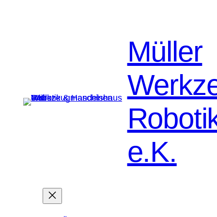
Müller
Werkz
Roboti
e.K.