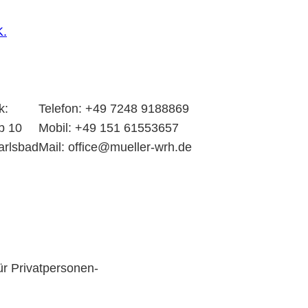
k:
Telefon: +49 7248 9188869
b 10
Mobil: +49 151 61553657
arlsbad
Mail: office@mueller-wrh.de
ür Privatpersonen-