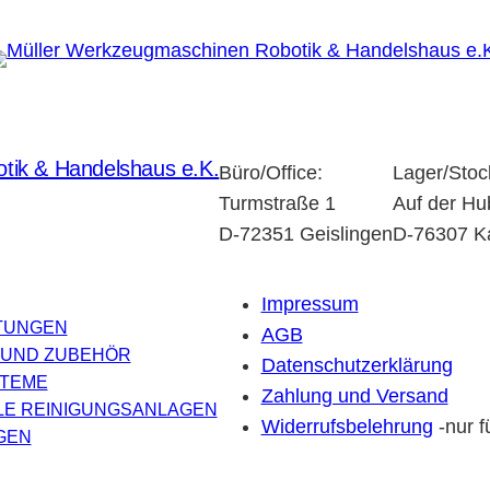
tik & Handelshaus e.K.
Büro/Office:
Lager/Stoc
Turmstraße 1
Auf der Hu
D-72351 Geislingen
D-76307 K
Impressum
TUNGEN
AGB
 UND ZUBEHÖR
Datenschutzerklärung
TEME
Zahlung und Versand
LE REINIGUNGSANLAGEN
Widerrufsbelehrung
-nur f
GEN