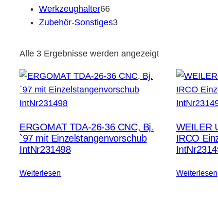
66
Produkte
Werkzeughalter
66
Produkte
3
Zubehör-Sonstiges
3
Produkte
Nach
Alle 3 Ergebnisse werden angezeigt
neuesten
sortiert
ERGOMAT TDA-26-36 CNC, Bj.
WEILER U
`97 mit Einzelstangenvorschub
IRCO Einz
IntNr231498
IntNr231
Weiterlesen
Weiterlesen