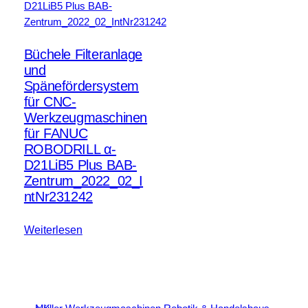
Büchele Filteranlage
und
Spänefördersystem
für CNC-
Werkzeugmaschinen
für FANUC
ROBODRILL α-
D21LiB5 Plus BAB-
Zentrum_2022_02_I
ntNr231242
Weiterlesen