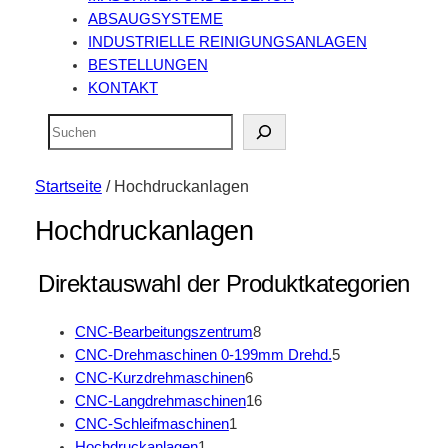
ABSAUGSYSTEME
INDUSTRIELLE REINIGUNGSANLAGEN
BESTELLUNGEN
KONTAKT
Suchen
Startseite
/ Hochdruckanlagen
Hochdruckanlagen
Direktauswahl der Produktkategorien
8
CNC-Bearbeitungszentrum
8
Produkte
5
CNC-Drehmaschinen 0-199mm Drehd.
5
6
Produkte
CNC-Kurzdrehmaschinen
6
Produkte
16
CNC-Langdrehmaschinen
16
1
Produkte
CNC-Schleifmaschinen
1
1
Produkt
Hochdruckanlagen
1