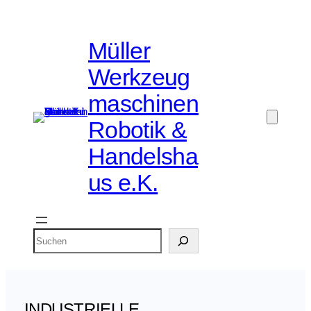
Zum
Inhalt
Müller
springen
Werkzeug
maschinen
Robotik &
Handelsha
us e.K.
Suchen
INDUSTRIELLE