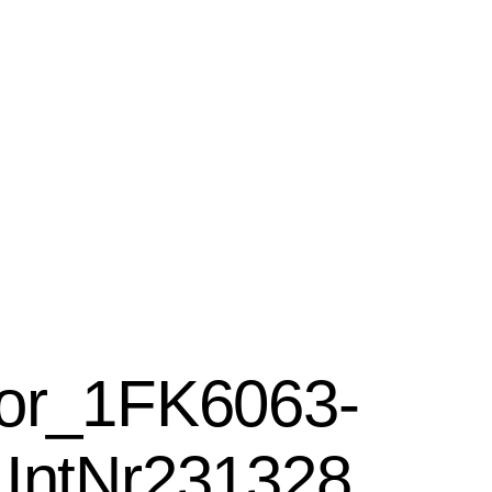
or_1FK6063-
IntNr231328