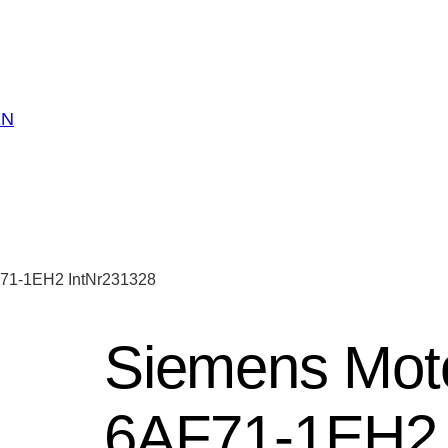
EN
71-1EH2 IntNr231328
Siemens Mot
6AF71-1EH2 