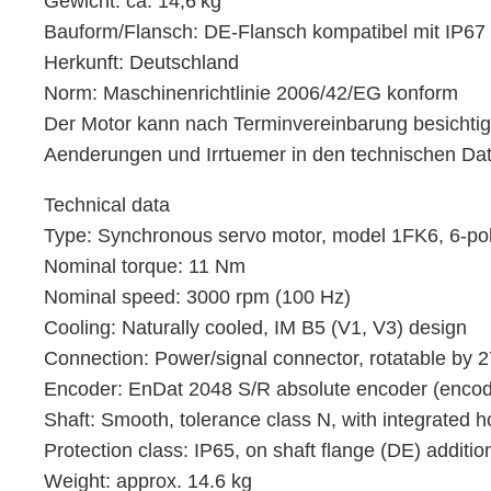
Gewicht: ca. 14,6 kg
Bauform/Flansch: DE‑Flansch kompatibel mit IP67
Herkunft: Deutschland
Norm: Maschinenrichtlinie 2006/42/EG konform
Der Motor kann nach Terminvereinbarung besichtig
Aenderungen und Irrtuemer in den technischen Da
Technical data
Type: Synchronous servo motor, model 1FK6, 6-po
Nominal torque: 11 Nm
Nominal speed: 3000 rpm (100 Hz)
Cooling: Naturally cooled, IM B5 (V1, V3) design
Connection: Power/signal connector, rotatable by 
Encoder: EnDat 2048 S/R absolute encoder (encod
Shaft: Smooth, tolerance class N, with integrated h
Protection class: IP65, on shaft flange (DE) additio
Weight: approx. 14.6 kg