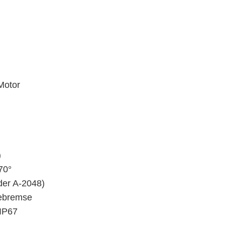
Motor
)
70°
der A‑2048)
ltebremse
 IP67