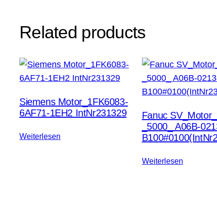
Related products
Siemens Motor_1FK6083-
6AF71-1EH2 IntNr231329
Fanuc SV_Motor
_5000_ A06B-021
Weiterlesen
B100#0100(IntNr
Weiterlesen