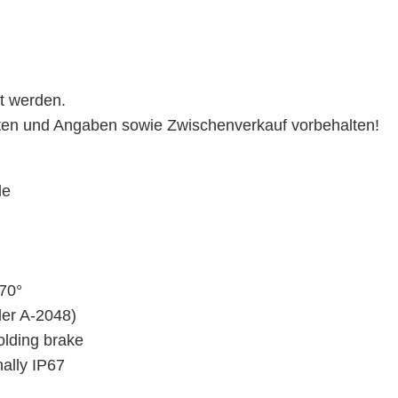
t werden.
ten und Angaben sowie Zwischenverkauf vorbehalten!
le
270°
er A-2048)
olding brake
nally IP67