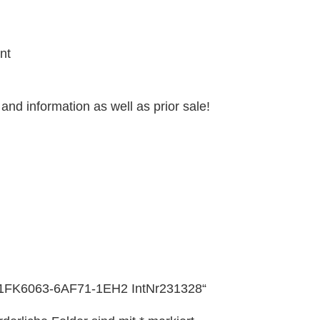
nt
and information as well as prior sale!
r_1FK6063-6AF71-1EH2 IntNr231328“