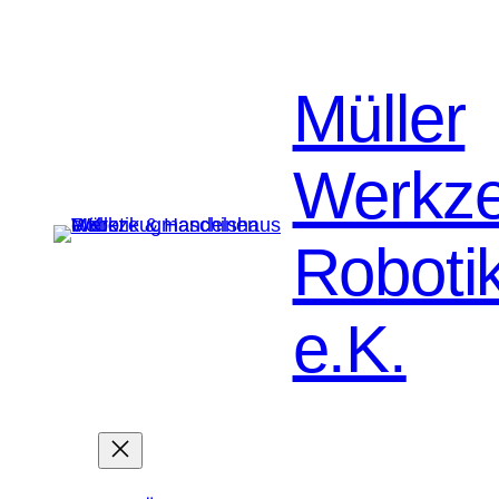
Müller
Werkz
Roboti
e.K.