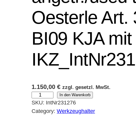
Oesterle Art
BI09 KJA mit
IKZ_IntNr23
1.150,00
€
zzgl. gesetzl. MwSt.
g
In den Warenkorb
SKU:
IntNr231276
e
Category:
Werkzeughalter
b
r
.