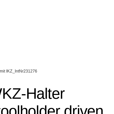
A mit IKZ_IntNr231276
WKZ-Halter
toolholder driven