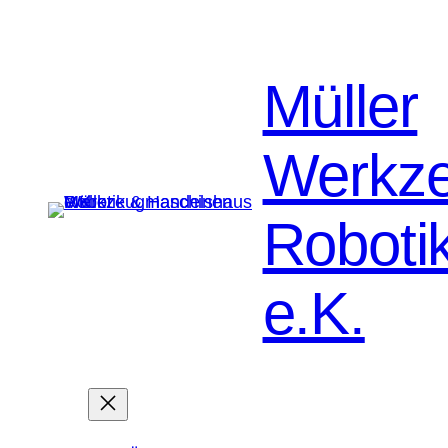
Müller
Werkz
Roboti
e.K.