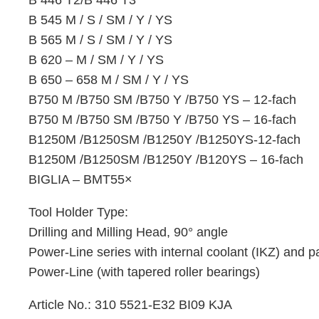
B 446 T2/B 446 T3
B 545 M / S / SM / Y / YS
B 565 M / S / SM / Y / YS
B 620 – M / SM / Y / YS
B 650 – 658 M / SM / Y / YS
B750 M /B750 SM /B750 Y /B750 YS – 12-fach
B750 M /B750 SM /B750 Y /B750 YS – 16-fach
B1250M /B1250SM /B1250Y /B1250YS-12-fach
B1250M /B1250SM /B1250Y /B120YS – 16-fach
BIGLIA – BMT55×
Tool Holder Type:
Drilling and Milling Head, 90° angle
Power-Line series with internal coolant (IKZ) and 
Power-Line (with tapered roller bearings)
Article No.: 310 5521-E32 BI09 KJA