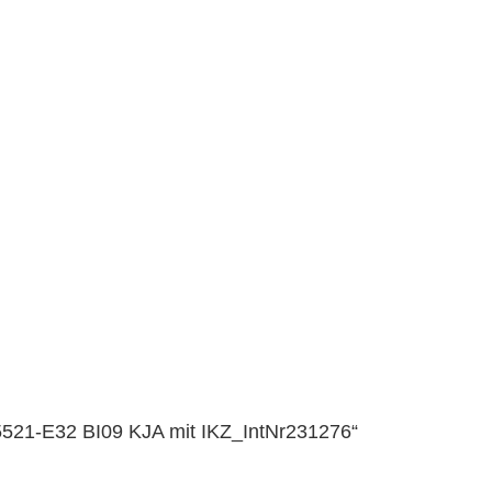
0 5521-E32 BI09 KJA mit IKZ_IntNr231276“