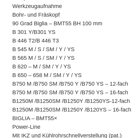
Werkzeugaufnahme
Bohr- und Fräskopf
90 Grad Biglia – BMT55 BH 100 mm
B 301 Y/B301 YS
B 446 T2/B 446 T3
B 545 M / S / SM / Y / YS
B 565 M / S / SM / Y / YS
B 620 – M / SM / Y / YS
B 650 – 658 M / SM / Y / YS
B750 M /B750 SM /B750 Y /B750 YS – 12-fach
B750 M /B750 SM /B750 Y /B750 YS – 16-fach
B1250M /B1250SM /B1250Y /B1250YS-12-fach
B1250M /B1250SM /B1250Y /B120YS – 16-fach
BIGLIA – BMT55×
Power-Line
Mit IKZ und Kühlrohrschnellverstellung (pat.)