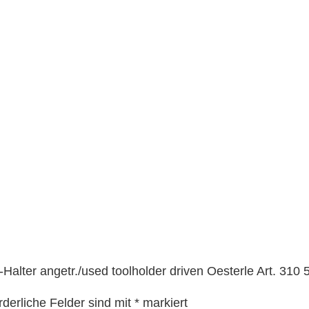
E
3
2
B
I
0
9
K
J
A
m
i
t
I
-Halter angetr./used toolholder driven Oesterle Art. 31
K
Z
rderliche Felder sind mit
*
markiert