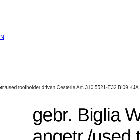
EN
etr./used toolholder driven Oesterle Art. 310 5521-E32 BI09 KJ
gebr. Biglia 
angetr./used 