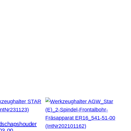
dschapshouder
03-00