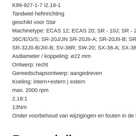
K99-927-1-7 i2.18-1
Tandwiel hefinrichting
geschikt voor Star
Machinetype: ECAS 12; ECAS 20; SR - 10J; SR - 2
26C/E/G/S; SR-20J/JN SR-20JII-A; SR-20JII-B; SR-
SR-32JII-B/JIII-B; SV-38R; SW-20; SX-38-A; SX-3
Asdiameter / koppeling: ø22 mm
Ontwerp: recht
Gereedschapsontwerp: aangedreven
Koeling: intern+extern | extern
max. 2000 rpm
2,18:1
13Nm
Onder voorbehoud van wijzigingen en fouten in de