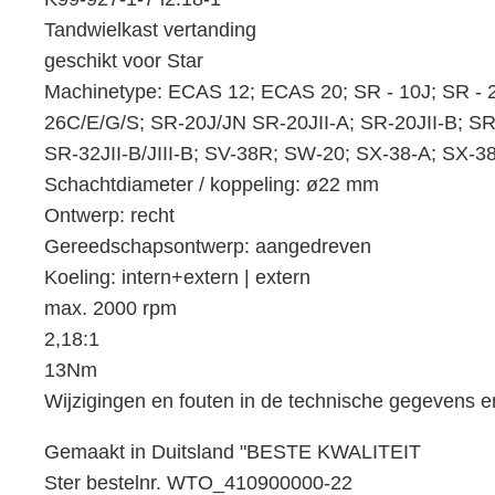
Tandwielkast vertanding
geschikt voor Star
Machinetype: ECAS 12; ECAS 20; SR - 10J; SR - 2
26C/E/G/S; SR-20J/JN SR-20JII-A; SR-20JII-B; SR-
SR-32JII-B/JIII-B; SV-38R; SW-20; SX-38-A; SX-3
Schachtdiameter / koppeling: ø22 mm
Ontwerp: recht
Gereedschapsontwerp: aangedreven
Koeling: intern+extern | extern
max. 2000 rpm
2,18:1
13Nm
Wijzigingen en fouten in de technische gegevens 
Gemaakt in Duitsland "BESTE KWALITEIT
Ster bestelnr. WTO_410900000-22