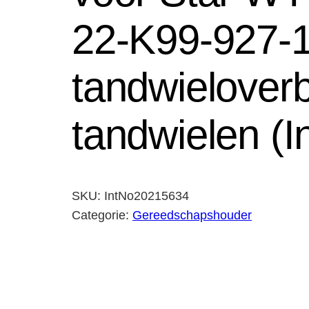
22-K99-927-1
tandwielover
tandwielen (
SKU:
IntNo20215634
Categorie:
Gereedschapshouder