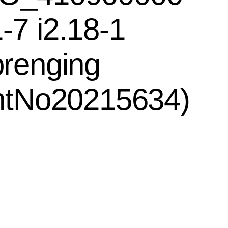
-7 i2.18-1
brenging
IntNo20215634)