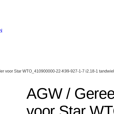
N
r voor Star WTO_410900000-22-K99-927-1-7 i2.18-1 tandwielk
AGW / Geree
voor Star W