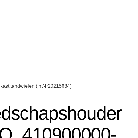
ast tandwielen (IntNr20215634)
dschapshouder
TO_410900000-