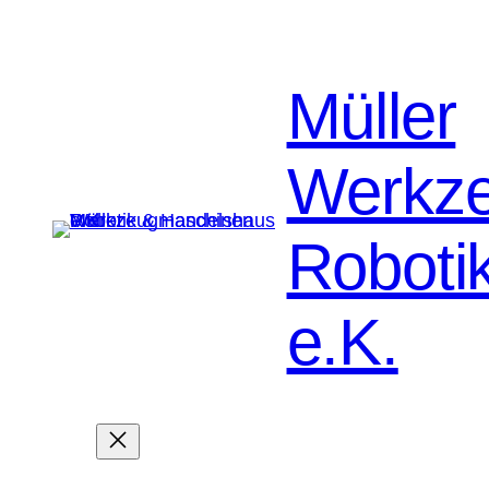
Müller
Werkz
Roboti
e.K.