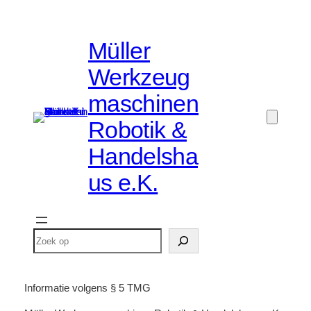
Ga
naar
Müller
de
inhoud
Werkzeug
maschinen
Robotik &
Handelsha
us e.K.
Zoeken
Informatie volgens § 5 TMG