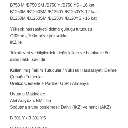
B750 M /B750 SM /B750 Y /B750 YS - 16 kat
B1250M /B1250SM /B1250Y /B1250YS-12 katlı
B1250M /B1250SM /B1250Y /B120YS - 16 kat
Yüksek hassasiyetli delme çubuğu tutucusu
∅32mm, 100mm'ye yükseltildi
IKZ ile
Teknik veri ve bilgilerdeki değişiklikler ve hatalar ile ön
satış hakkı saklıdır!
Kullanılmış Takım Tutucular / Yüksek Hassasiyetli Delme
Çubuğu Tutucular
Üretici: Oesterle + Partner GbR / Almanya
Uyumlu Makineler:
Alet Arayüzü: BMT 55
Soğutma sıvısı beslemesi: Dahili (IKZ) ve harici (AKZ)
B 301 Y / B 301 YS