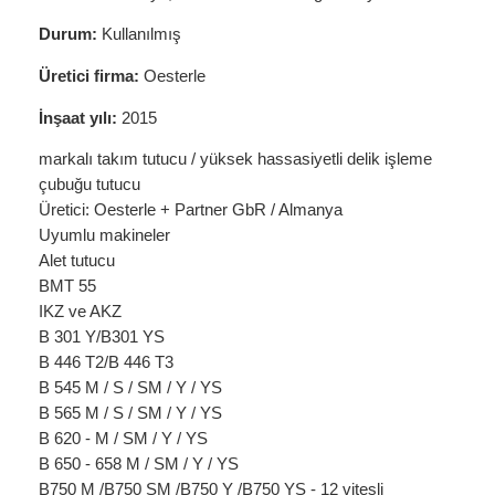
Durum:
Kullanılmış
Üretici firma:
Oesterle
İnşaat yılı:
2015
markalı takım tutucu / yüksek hassasiyetli delik işleme
çubuğu tutucu
Üretici: Oesterle + Partner GbR / Almanya
Uyumlu makineler
Alet tutucu
BMT 55
IKZ ve AKZ
B 301 Y/B301 YS
B 446 T2/B 446 T3
B 545 M / S / SM / Y / YS
B 565 M / S / SM / Y / YS
B 620 - M / SM / Y / YS
B 650 - 658 M / SM / Y / YS
B750 M /B750 SM /B750 Y /B750 YS - 12 vitesli