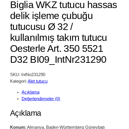
Biglia WKZ tutucu hassas
delik işleme çubuğu
tutucusu Ø 32 /
kullanılmış takım tutucu
Oesterle Art. 350 5521
D32 BI09_IntNr231290
SKU:
IntNo231290
Kategori:
Alet tutucu
Açıklama
Değerlendirmeler (0)
Açıklama
Konum:
Almanya, Baden-Württemberg Güneybatı